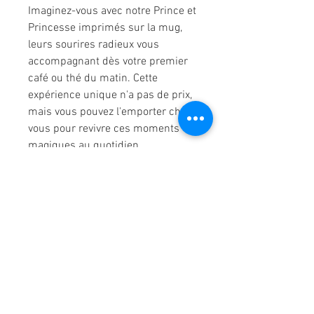
Imaginez-vous avec notre Prince et
Princesse imprimés sur la mug,
leurs sourires radieux vous
accompagnant dès votre premier
café ou thé du matin. Cette
expérience unique n'a pas de prix,
mais vous pouvez l'emporter chez
vous pour revivre ces moments
magiques au quotidien.
Commandez dès maintenant et
vivez la vie princière chez vous ou
au bureau devant vos collègues !
FRAIS DE PORT INCLUS
Informations
Politique de Confidentialité