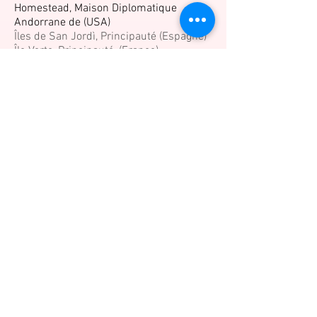
Homestead, Maison Diplomatique
Andorrane de (USA)
Îles de San Jordì, Principauté (Espagne)
Île Verte, Principauté, (France)
Jaïlavera, République (France)
Jura, République (France)
Karnia-Ruthenia, Empire (Brésil)
Ladonia, République Royale (Suède)
Lorenzburg, Principauté (Suède)
Lostisland, République Fédérale (Israël)
Molossia, République (USA)
Montmartre, République (France)
Navasse, Royaume (Caraïbes, USA)
Nedland, État (USA)
Nesti, Maison (Italie)
Norauthwik, Royaume (USA)
Obscurium, République Unie
(Allemagne)
Occitanie, Union Populaire (France)
Otrebor, Principauté (Italie)
Padrhom, République (France)
Pontinha, Principauté (Portugal)